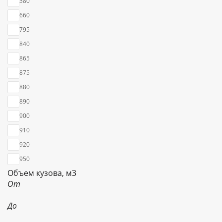
380
660
795
840
865
875
880
890
900
910
920
950
Объем кузова, м3
От
До