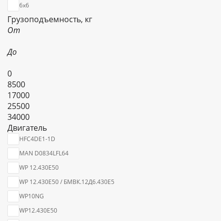
6х6
Грузоподъемность, кг
От
До
0
8500
17000
25500
34000
Двигатель
HFC4DE1-1D
MAN D0834LFL64
WP 12.430Е50
WP 12.430Е50 / БМВК.12Д6.430Е5
WP10NG
WP12.430E50