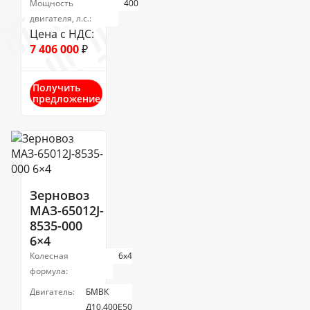
Мощность
400
двигателя, л.с.:
Цена с НДС:
7 406 000
₽
Получить
предложение
Зерновоз
МАЗ-65012J-
8535-000
6×4
Колесная
6х4
формула:
Двигатель:
БМВК
Д10.400E50