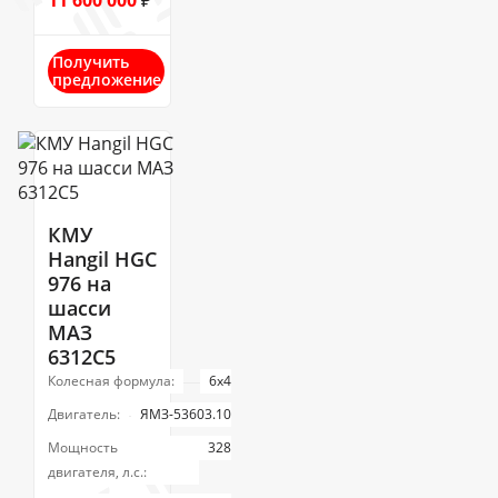
11 600 000
₽
Получить
предложение
КМУ
Hangil HGC
976 на
шасси
МАЗ
6312С5
Колесная формула:
6х4
Двигатель:
ЯМЗ-53603.10
Мощность
328
двигателя, л.с.: