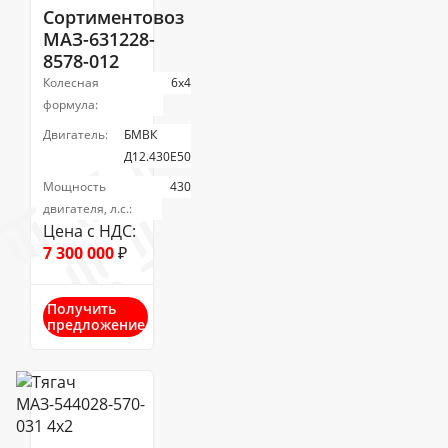
Сортиментовоз
МАЗ-631228-
8578-012
Колесная
6х4
формула:
Двигатель:
БМВК
Д12.430E50
Мощность
430
двигателя, л.с.:
Цена с НДС:
7 300 000
₽
Получить
предложение