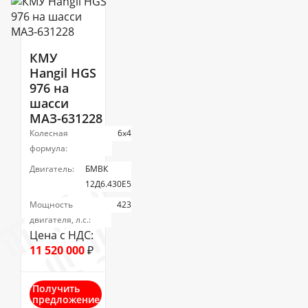
КМУ
Hangil HGS
976 на
шасси
МАЗ-631228
Колесная
6х4
формула:
Двигатель:
БМВК
12Д6.430Е5
Мощность
423
двигателя, л.с.:
Цена с НДС:
11 520 000
₽
Получить
предложение