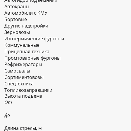
Автогидроподъемники
Автокраны
Автомобили с КМУ
Бортовые
Другие надстройки
Зерновозы
Изотермические фургоны
Коммунальные
Прицепная техника
Промтоварные фургоны
Рефрижераторы
Самосвалы
Сортиментовозы
Спецтехника
Топливозаправщики
Высота подъема
Тягачи
От
Цельнометаллические фургоны
Цистерны
До
Шасси
Длина стрелы, м