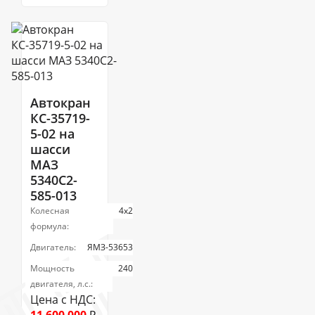
Автокран
КС-35719-
5-02 на
шасси
МАЗ
5340С2-
585-013
Колесная
4х2
формула:
Двигатель:
ЯМЗ-53653
Мощность
240
двигателя, л.с.:
Цена с НДС: