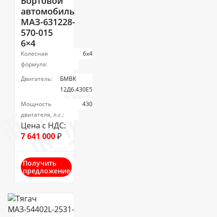
Бортовой
автомобиль
МАЗ-631228-
570-015
6×4
Колесная
6х4
формула:
Двигатель:
БМВК
12Д6.430Е5
Мощность
430
двигателя, л.с.:
Цена с НДС:
7 641 000
₽
Получить
предложение