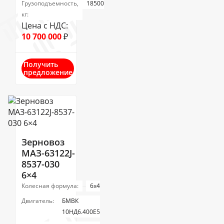
Грузоподъемность,
18500
кг:
Цена с НДС:
10 700 000
₽
Получить
предложение
Зерновоз
МАЗ-63122J-
8537-030
6×4
Колесная формула:
6х4
Двигатель:
БМВК
10НД6.400Е5