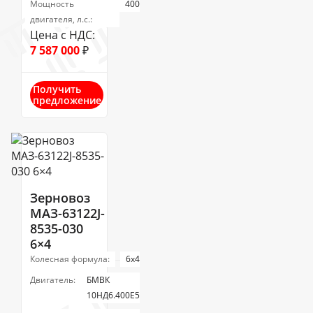
Мощность
400
двигателя, л.с.:
Цена с НДС:
7 587 000
₽
Получить
предложение
Зерновоз
МАЗ-63122J-
8535-030
6×4
Колесная формула:
6х4
Двигатель:
БМВК
10НД6.400Е5