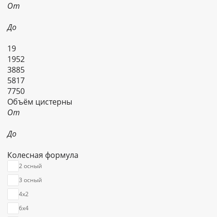
От
До
19
1952
3885
5817
7750
Объём цистерны
От
До
Колесная формула
2 осный
3 осный
4х2
6х4