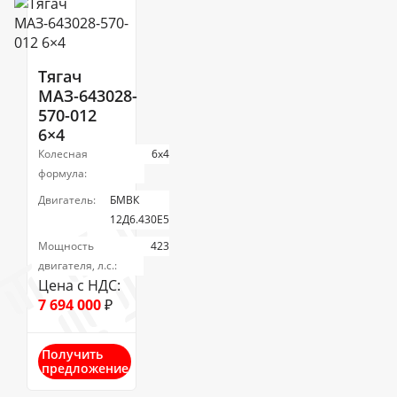
Тягач
МАЗ-643028-
570-012
6×4
Колесная
6х4
формула:
Двигатель:
БМВК
12Д6.430Е5
Мощность
423
двигателя, л.с.:
Цена с НДС:
7 694 000
₽
Получить
предложение