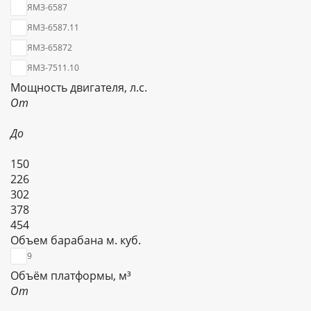
ЯМЗ-6587
ЯМЗ-6587.11
ЯМЗ-65872
ЯМЗ-7511.10
Мощность двигателя, л.с.
От
До
150
226
302
378
454
Объем барабана м. куб.
9
Объём платформы, м³
От