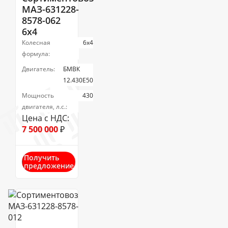
МАЗ-631228-
8578-062
6x4
Колесная
6х4
формула:
Двигатель:
БМВК
12.430E50
Мощность
430
двигателя, л.с.:
Цена с НДС:
7 500 000
₽
Получить
предложение