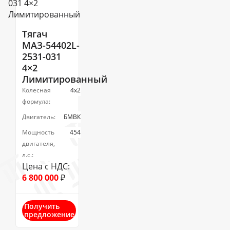
Тягач
МАЗ-54402L-
2531-031
4×2
Лимитированный
Колесная
4х2
формула:
Двигатель:
БМВК
Мощность
454
двигателя,
л.с.:
Цена с НДС:
6 800 000
₽
Получить
предложение