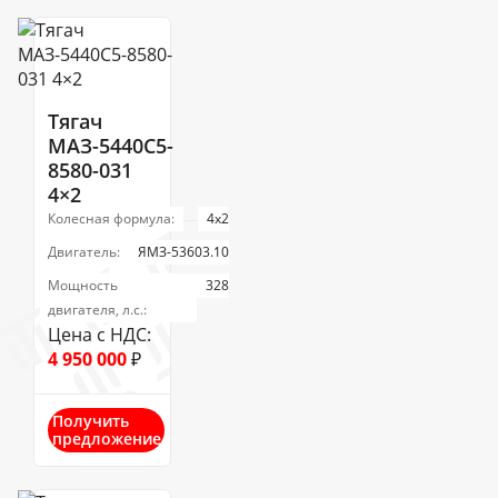
Тягач
МАЗ-5440С5-
8580-031
4×2
Колесная формула:
4х2
Двигатель:
ЯМЗ-53603.10
Мощность
328
двигателя, л.с.:
Цена с НДС:
4 950 000
₽
Получить
предложение