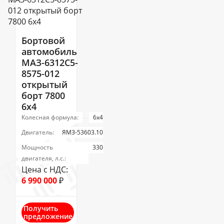
Бортовой
автомобиль
МАЗ-6312C5-
8575-012
открытый
борт 7800
6х4
Колесная формула:
6х4
Двигатель:
ЯМЗ-53603.10
Мощность
330
двигателя, л.с.:
Цена с НДС:
6 990 000
₽
Получить
предложение