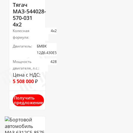
Тягач
МАЗ-544028-
570-031
4x2
Колесная
4х2
формула:
Двигатель:
БМВК
12Д6.430Е5
Мощность
428
двигателя, л.с.:
Цена с НДС:
5 508 000
₽
Получить
предложение