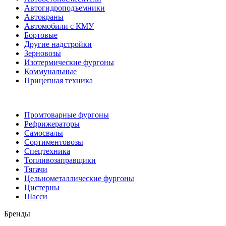
Автогидроподъемники
Автокраны
Автомобили с КМУ
Бортовые
Другие надстройки
Зерновозы
Изотермические фургоны
Коммунальные
Прицепная техника
Промтоварные фургоны
Рефрижераторы
Самосвалы
Сортиментовозы
Спецтехника
Топливозаправщики
Тягачи
Цельнометаллические фургоны
Цистерны
Шасси
Бренды