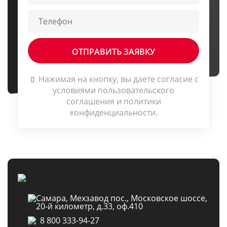
Нажимая на кнопку, вы даете согласие c
условиями
пользовательского
соглашения
и
политики
конфиденциальности
.
Самара, Мехзавод пос., Московское шоссе,
20-й километр, д.33, оф.410
8 800 333-94-27